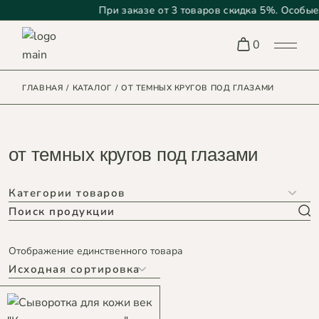
При заказе от 3 товаров скидка 5%. Особые 
Skip
to
0
the
content
ГЛАВНАЯ
КАТАЛОГ
ОТ ТЕМНЫХ КРУГОВ ПОД ГЛАЗАМИ
от темных кругов под глазами
Search
Отображение единственного товара