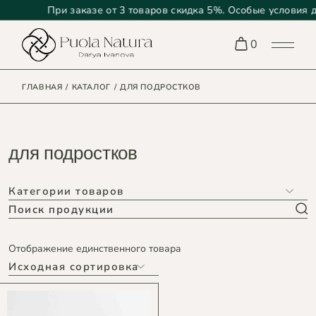
При заказе от 3 товаров скидка 5%. Особые условия д
Skip
to
0
the
content
ГЛАВНАЯ
КАТАЛОГ
ДЛЯ ПОДРОСТКОВ
для подростков
Search
Отображение единственного товара