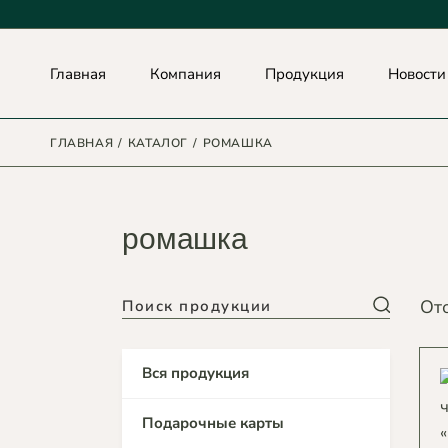
Skip
to
the
Главная
Компания
Продукция
Новости
content
ГЛАВНАЯ
КАТАЛОГ
РОМАШКА
О НАС
СОТРУДНИЧЕСТВО
ДОКУМЕНТЫ
ромашка
ВОПРОСЫ ОТВЕТЫ
ОСНОВАТЕЛЬ
Search
От
Вся продукция
Подарочные карты